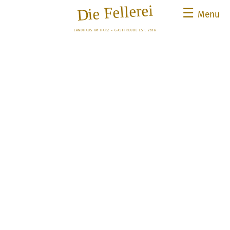
Die Fellerei
☰
Menu
LANDHAUS IM HARZ – GASTFREUDE EST. 2016